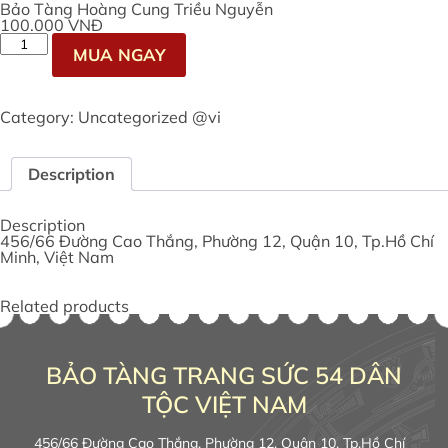
Bảo Tàng Hoàng Cung Triều Nguyễn
100.000
VNĐ
Bảo
MUA NGAY
Tàng
Hoàng
Cung
Triều
Category:
Uncategorized @vi
Nguyễn
quantity
Description
Description
456/66 Đường Cao Thắng, Phường 12, Quận 10, Tp.Hồ Chí
Minh, Việt Nam
Related products
BẢO TÀNG TRANG SỨC 54 DÂN
TỘC VIỆT NAM
456/66 Đường Cao Thắng, Phường 12, Quận 10, Tp.Hồ Chí