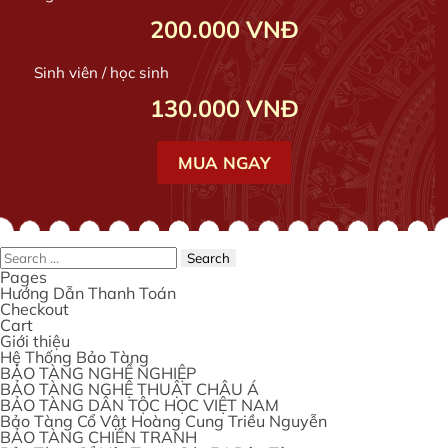
200.000
VNĐ
Sinh viên / học sinh
130.000
VNĐ
MUA NGAY
Search
for:
Pages
Hướng Dẫn Thanh Toán
Checkout
Cart
Giới thiệu
Hệ Thống Bảo Tàng
BẢO TÀNG NGHỀ NGHIỆP
BẢO TÀNG NGHỆ THUẬT CHÂU Á
BẢO TÀNG DÂN TỘC HỌC VIỆT NAM
Bảo Tàng Cổ Vật Hoàng Cung Triều Nguyễn
BẢO TÀNG CHIẾN TRANH