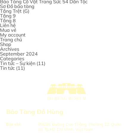
Bảo Tàng Cổ Vật Trang Sức 54 Dân Tộc
Sơ Đồ bảo tàng
Tầng Trệt (G)
Tầng 9
Tầng 8
Liên hệ
Mua vé
My account
Trang chủ
Shop
Archives
September 2024
Categories
Tin tức – Sự kiện
(11)
Tin tức
(11)
Bảo Tàng Đỗ Hùng
Địa chỉ:
456/66 Đường Cao Thắng, Phường 12, Quận
10, Tp.Hồ Chí Minh, Việt Nam