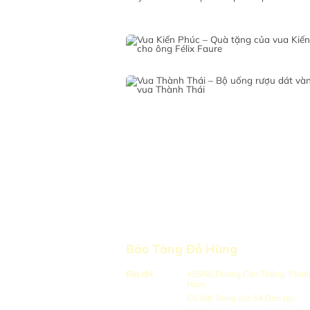
Bảo Tàng Đỗ Hùng
Địa chỉ:
456/66 Đường Cao Thắng, Phường
Nam
Cổ Vật Trang sức 54 Dân tộc