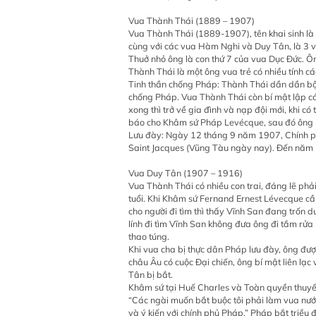
Vua Thành Thái (1889 – 1907)
Vua Thành Thái (1889-1907), tên khai sinh là
cùng với các vua Hàm Nghi và Duy Tân, là 3 vị 
Thuở nhỏ ông là con thứ 7 của vua Dục Đức. Ôn
Thành Thái là một ông vua trẻ có nhiều tính cá
Tinh thần chống Pháp: Thành Thái dần dần bộc 
chống Pháp. Vua Thành Thái còn bí mật lập các
xong thì trở về gia đình và nạp đội mới, khi c
báo cho Khâm sứ Pháp Levécque, sau đó ông bị
Lưu đày: Ngày 12 tháng 9 năm 1907, Chính ph
Saint Jacques (Vũng Tàu ngày nay). Đến năm 1
Vua Duy Tân (1907 – 1916)
Vua Thành Thái có nhiều con trai, đáng lẽ phả
tuổi. Khi Khâm sứ Fernand Ernest Lévecque cầ
cho người đi tìm thì thấy Vĩnh San đang trốn d
lính đi tìm Vĩnh San không đưa ông đi tắm rử
thao túng.
Khi vua cha bị thực dân Pháp lưu đày, ông đượ
châu Âu có cuộc Đại chiến, ông bí mật liên lạc
Tân bị bắt.
Khâm sứ tại Huế Charles và Toàn quyền thuyế
“Các ngài muốn bắt buộc tôi phải làm vua nước 
và ý kiến với chính phủ Pháp.” Pháp bắt triề