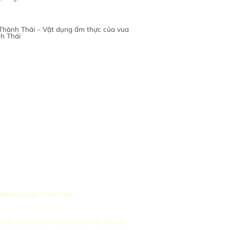
 hệ
Hướng Dẫn Thanh Toán
c
Bảo Tàng Cổ Vật Hoàng Cung Triều Nguyễn