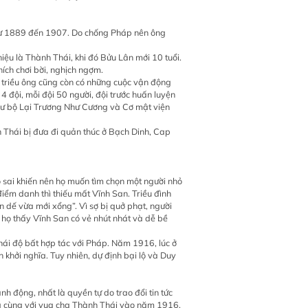
ị từ 1889 đến 1907. Do chống Pháp nên ông
iệu là Thành Thái, khi đó Bửu Lân mới 10 tuổi.
hích chơi bời, nghịch ngợm.
i triều ông cũng còn có những cuộc vận động
 đội, mỗi đội 50 người, đội trước huấn luyện
 thư bộ Lại Trương Như Cương và Cơ mật viện
Thái bị đưa đi quản thúc ở Bạch Dinh, Cap
ó sai khiến nên họ muốn tìm chọn một người nhỏ
ểm danh thì thiếu mất Vĩnh San. Triều đình
n dế vừa mới xổng”. Vì sợ bị quở phạt, người
 họ thấy Vĩnh San có vẻ nhút nhát và dễ bề
hái độ bất hợp tác với Pháp. Năm 1916, lúc ở
 khởi nghĩa. Tuy nhiên, dự định bại lộ và Duy
h động, nhất là quyền tự do trao đổi tin tức
ơng cùng với vua cha Thành Thái vào năm 1916.