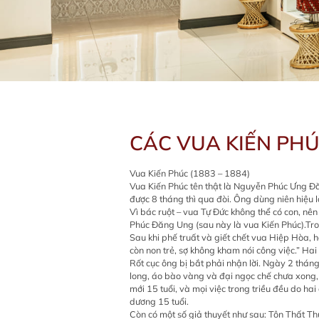
CÁC VUA KIẾN PHÚ
Vua Kiến Phúc (1883 – 1884)
Vua Kiến Phúc tên thật là Nguyễn Phúc Ưng Đăn
được 8 tháng thì qua đòi. Ông dùng niên hiệu 
Vì bác ruột – vua Tự Đức không thể có con, n
Phúc Đăng Ung (sau này là vua Kiến Phúc).Tr
Sau khi phế truất và giết chết vua Hiệp Hòa, 
còn non trẻ, sợ không kham nói công việc.” Hai 
Rốt cục ông bị bắt phải nhận lời. Ngày 2 thá
long, áo bào vàng và đại ngọc chế chưa xong, 
mới 15 tuổi, và mọi việc trong triều đều do 
dương 15 tuổi.
Còn có một số giả thuyết như sau: Tôn Thất Th