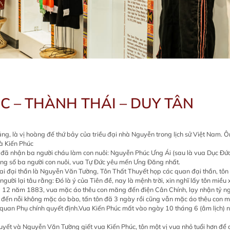
C – THÀNH THÁI – DUY TÂN
g, là vị hoàng đế thứ bảy của triều đại nhà Nguyễn trong lịch sử Việt Nam. Ô
là Kiến Phúc
ên đã nhận ba người cháu làm con nuôi: Nguyễn Phúc Ưng Ái (sau là vua Dục Đ
ong số ba người con nuôi, vua Tự Đức yêu mến Ưng Đăng nhất.
hai đại thần là Nguyễn Văn Tường, Tôn Thất Thuyết họp các quan đại thần, tôn 
người lại tâu rằng: Đó là ý của Tiên đề, nay là mệnh trời, xin nghĩ lấy tôn miều 
ng 12 năm 1883, vua mặc áo thêu con măng đến điện Cân Chính, lạy nhận tỷ ng
đến nỗi không mặc áo bào, tấn tôn đã 3 ngày rồi cũng vẫn mặc áo thêu con măn
hai quan Phụ chính quyết định.Vua Kiến Phúc mất vào ngày 10 tháng 6 (âm lịc
uyết và Nguyễn Văn Tường giết vua Kiến Phúc, tôn một vị vua nhỏ tuổi hơn để 