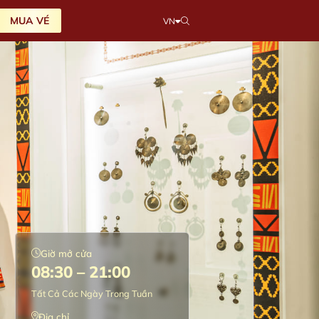
MUA VÉ
VN
Giờ mở cửa
08:30 – 21:00
Tất Cả Các Ngày Trong Tuần
Địa chỉ