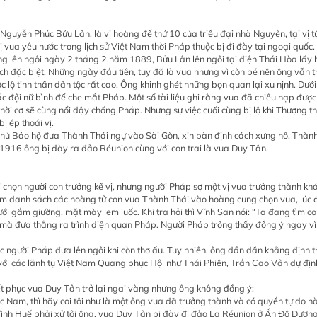
 Nguyễn Phúc Bửu Lân, là vị hoàng đế thứ 10 của triều đại nhà Nguyễn, tại v
vua yêu nước trong lịch sử Việt Nam thời Pháp thuộc bị đi đày tại ngoại quốc.
g lên ngôi ngày 2 tháng 2 năm 1889, Bửu Lân lên ngôi tại điện Thái Hòa lấy h
ch đặc biệt. Những ngày đầu tiên, tuy đã là vua nhưng vì còn bé nên ông vẫn t
lộ tinh thần dân tộc rất cao. Ông khinh ghét những bọn quan lại xu nịnh. Dướ
 đội nữ bình để che mắt Pháp. Một số tài liệu ghi rằng vua đã chiêu nạp được 4
ó thời cơ sẽ cùng nổi dậy chống Pháp. Nhưng sự việc cuối cùng bị lộ khi Thượng
 ép thoái vị.
ủ Bảo hộ đưa Thành Thái ngự vào Sài Gòn, xin bàn định cách xưng hô. Thành 
916 ông bị đày ra đảo Réunion cùng với con trai là vua Duy Tân.
i chọn người con trưởng kế vị, nhưng người Pháp sợ một vị vua trưởng thành kh
m danh sách các hoàng tử con vua Thành Thái vào hoàng cung chọn vua, lúc đi
ưới gầm giường, mặt mày lem luốc. Khi tra hỏi thì Vĩnh San nói: “Ta đang tìm co
a mà đưa thẳng ra trình diện quan Pháp. Người Pháp trông thấy đồng ý ngay vì
c người Pháp đưa lên ngôi khi còn thơ ấu. Tuy nhiên, ông dần dần khẳng định t
 với các lãnh tụ Việt Nam Quang phục Hội như Thái Phiên, Trần Cao Vân dự định
t phục vua Duy Tân trở lại ngai vàng nhưng ông không đồng ý:
Nam, thì hãy coi tôi như là một ông vua đã trưởng thành và có quyền tự do hàn
u đình Huế phải xử tội ông, vua Duy Tân bị đày đi đảo La Réunion ở Ấn Độ Dư