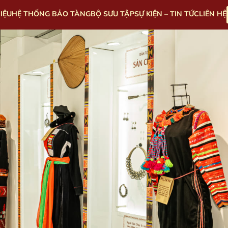
HIỆU
HỆ THỐNG BẢO TÀNG
BỘ SƯU TẬP
SỰ KIỆN – TIN TỨC
LIÊN HỆ