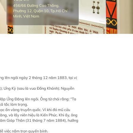
456/66 Đường Cao Thắng,
Phường 12, Quận 10, Tp.Hồ Chí
Minh, Việt Nam
ng lên ngôi ngày 2 tháng 12 năm 1883, tại vị
ức); Ưng Kỳ (sau là vua Đồng Khánh); Nguyễn
lập Ứng Đăng lên ngôi. Ông từ chói rằng: “Ta
xã tắc làm trọng.
ọc ấn vàng truyền quốc. Vì khi đó mũ cửu
g, và lấy niên hiệu là Kiến Phúc. Khi ấy, ông
h) năm Giáp Thân (31 tháng 7 năm 1884), hưởng
dễ việc nắm trọn quyền bính.