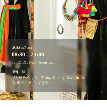
Giờ mở cửa
08:30 – 21:00
Tất Cả Các Ngày Trong Tuần
Địa chỉ
456/66 Đường Cao Thắng, Phường 12, Quận 10,
Tp.Hồ Chí Minh, Việt Nam