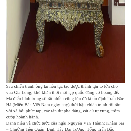
Sau chiến tranh ông lại liên tục tạo được thành tựu to lớn cho
vua Gia Long, khó khăn thời mới lập quốc đăng cơ hoàng đế.
Mà điển hình trong số rất nhiều công lớn đó là ổn định Trấn Bắc
Hà (Miền Bắc Việt Nam ngày nay) thời hậu chiến tranh rối rắm
với xã hội phức tạp, các tàn dư phe đảng, cát cứ tự xưng, trộm
cướp hoành hành.
Danh hiệu và chức tước của ngài Nguyễn Văn Thành: Khâm Sai
– Chưởng Tiền Quân, Bình Tây Đại Tướng, Tổng Trấn Bắc