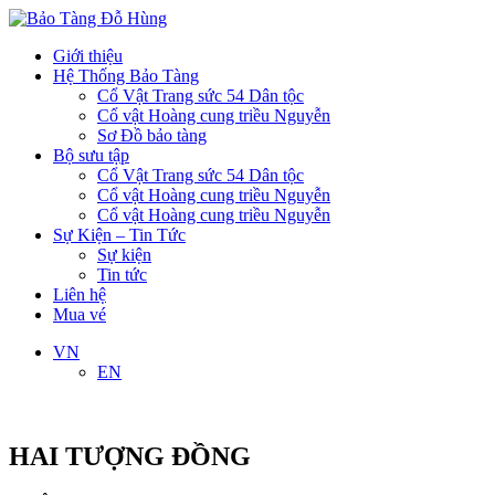
Giới thiệu
Hệ Thống Bảo Tàng
Cổ Vật Trang sức 54 Dân tộc
Cổ vật Hoàng cung triều Nguyễn
Sơ Đồ bảo tàng
Bộ sưu tập
Cổ Vật Trang sức 54 Dân tộc
Cổ vật Hoàng cung triều Nguyễn
Cổ vật Hoàng cung triều Nguyễn
Sự Kiện – Tin Tức
Sự kiện
Tin tức
Liên hệ
Mua vé
VN
EN
HAI TƯỢNG ĐỒNG