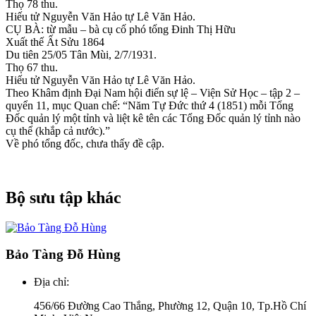
Thọ 78 thu.
Hiếu tử Nguyễn Văn Hảo tự Lê Văn Hảo.
CỤ BÀ: từ mẫu – bà cụ cố phó tổng Đinh Thị Hữu
Xuất thế Ất Sửu 1864
Du tiên 25/05 Tân Mùi, 2/7/1931.
Thọ 67 thu.
Hiếu tử Nguyễn Văn Hảo tự Lê Văn Hảo.
Theo Khâm định Đại Nam hội điển sự lệ – Viện Sử Học – tập 2 –
quyển 11, mục Quan chế: “Năm Tự Đức thứ 4 (1851) mỗi Tổng
Đốc quản lý một tỉnh và liệt kê tên các Tổng Đốc quản lý tỉnh nào
cụ thể (khắp cả nước).”
Về phó tổng đốc, chưa thấy đề cập.
Bộ sưu tập khác
Bảo Tàng Đỗ Hùng
Địa chỉ:
456/66 Đường Cao Thắng, Phường 12, Quận 10, Tp.Hồ Chí