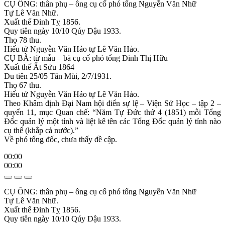
CỤ ÔNG: thân phụ – ông cụ cố phó tổng Nguyễn Văn Nhữ
Tự Lê Văn Nhữ.
Xuất thế Đinh Tỵ 1856.
Quy tiên ngày 10/10 Qúy Dậu 1933.
Thọ 78 thu.
Hiếu tử Nguyễn Văn Hảo tự Lê Văn Hảo.
CỤ BÀ: từ mẫu – bà cụ cố phó tổng Đinh Thị Hữu
Xuất thế Ất Sửu 1864
Du tiên 25/05 Tân Mùi, 2/7/1931.
Thọ 67 thu.
Hiếu tử Nguyễn Văn Hảo tự Lê Văn Hảo.
Theo Khâm định Đại Nam hội điển sự lệ – Viện Sử Học – tập 2 –
quyển 11, mục Quan chế: “Năm Tự Đức thứ 4 (1851) mỗi Tổng
Đốc quản lý một tỉnh và liệt kê tên các Tổng Đốc quản lý tỉnh nào
cụ thể (khắp cả nước).”
Về phó tổng đốc, chưa thấy đề cập.
00:00
00:00
CỤ ÔNG: thân phụ – ông cụ cố phó tổng Nguyễn Văn Nhữ
Tự Lê Văn Nhữ.
Xuất thế Đinh Tỵ 1856.
Quy tiên ngày 10/10 Qúy Dậu 1933.