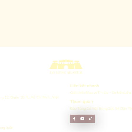
Liên kết nhanh
Giới thiệu
Mua vé
Tin tức – Sự kiện
Liên
 12, Quận 10, Tp.Hồ Chí Minh, Việt
Tham quan
Bảo Tàng Cổ Vật Trang Sức 54 Dân Tộ
n
ong tuần