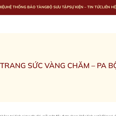
HIỆU
HỆ THỐNG BẢO TÀNG
BỘ SƯU TẬP
SỰ KIỆN – TIN TỨC
LIÊN HỆ
TRANG SỨC VÀNG CHĂM – PA BỘ