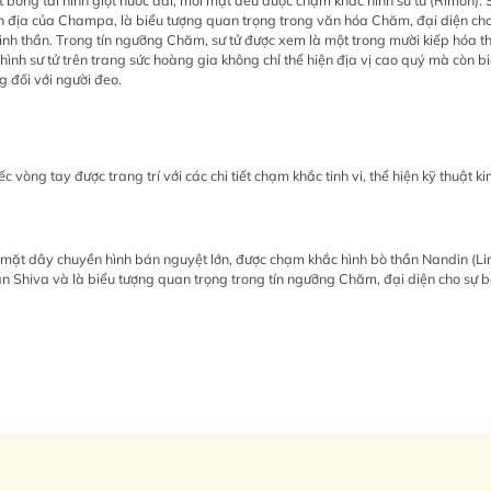
bông tai hình giọt nước dài, mỗi mặt đều được chạm khắc hình sư tử (Rimon). 
n địa của Champa, là biểu tượng quan trọng trong văn hóa Chăm, đại diện ch
inh thần. Trong tín ngưỡng Chăm, sư tử được xem là một trong mười kiếp hóa t
hình sư tử trên trang sức hoàng gia không chỉ thể hiện địa vị cao quý mà còn b
g đối với người đeo.
c vòng tay được trang trí với các chi tiết chạm khắc tinh vi, thể hiện kỹ thuật 
mặt dây chuyền hình bán nguyệt lớn, được chạm khắc hình bò thần Nandin (L
hần Shiva và là biểu tượng quan trọng trong tín ngưỡng Chăm, đại diện cho sự 