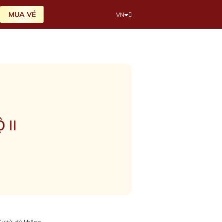
MUA VÉ
VN
 II