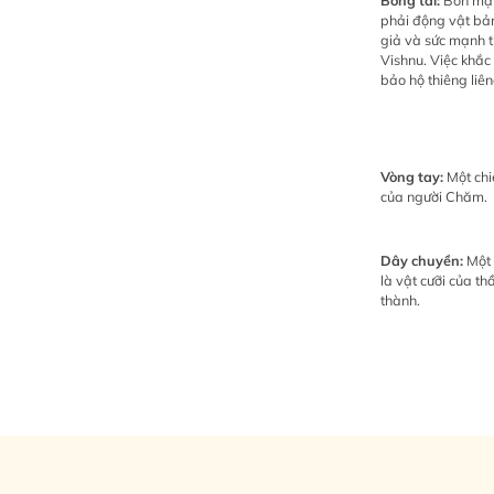
Bông tai:
Bốn mặt 
phải động vật bả
giả và sức mạnh t
Vishnu. Việc khắc 
bảo hộ thiêng liên
Vòng tay:
Một chiế
của người Chăm.
Dây chuyền:
Một 
là vật cưỡi của t
thành.