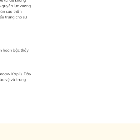
Sư tử, dù không
o quyền lực vương
hân của thần
iểu trưng cho sự
kim hoàn bậc thầy
imoaw Kapil). Đây
bảo vệ và trung