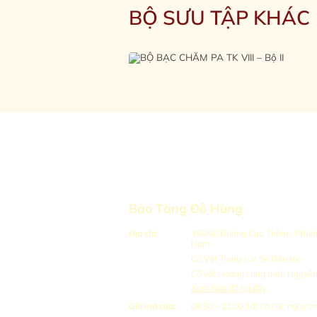
BỘ SƯU TẬP KHÁC
Bảo Tàng Đỗ Hùng
Địa chỉ:
456/66 Đường Cao Thắng, Phường
Nam
Cổ Vật Trang sức 54 Dân tộc
Cổ vật Hoàng cung triều Nguyễ
Xem bản đồ tại đây
Giờ mở cửa:
08:30 – 21:00
Tất cả các ngày tr