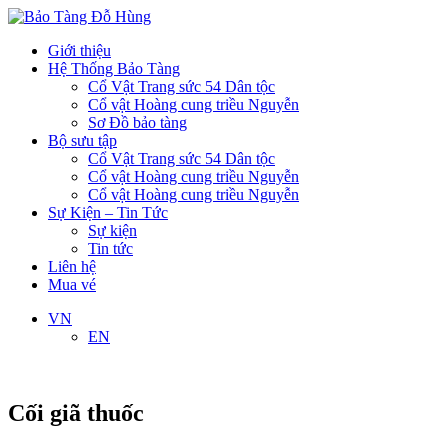
Giới thiệu
Hệ Thống Bảo Tàng
Cổ Vật Trang sức 54 Dân tộc
Cổ vật Hoàng cung triều Nguyễn
Sơ Đồ bảo tàng
Bộ sưu tập
Cổ Vật Trang sức 54 Dân tộc
Cổ vật Hoàng cung triều Nguyễn
Cổ vật Hoàng cung triều Nguyễn
Sự Kiện – Tin Tức
Sự kiện
Tin tức
Liên hệ
Mua vé
VN
EN
Cối giã thuốc