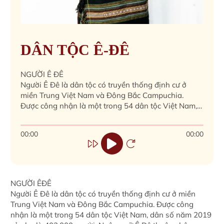
DÂN TỘC Ê-ĐÊ
NGƯỜI Ê ĐÊ
Người Ê Đê là dân tộc có truyền thống định cư ở
miền Trung Việt Nam và Đông Bắc Campuchia.
Được công nhận là một trong 54 dân tộc Việt Nam,
dân số năm 2019 của họ là 402.000 người. Ngôn
ngữ Ê Đê thuộc phân nhóm ngôn ngữ Chăm thuộc
00:00
00:00
ngữ chi Malay-Polynesia của ngữ hệ Nam Đảo.
NGƯỜI ÊĐÊ
Người Ê Đê là dân tộc có truyền thống định cư ở miền
Trung Việt Nam và Đông Bắc Campuchia. Được công
nhận là một trong 54 dân tộc Việt Nam, dân số năm 2019