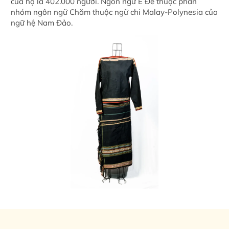
của họ là 402.000 người. Ngôn ngữ Ê Đê thuộc phân
nhóm ngôn ngữ Chăm thuộc ngữ chi Malay-Polynesia của
ngữ hệ Nam Đảo.