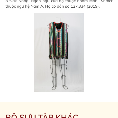
ở Đăk Nông. Ngôn ngữ của họ thuộc nhóm Môn- Khmer
thuộc ngữ hệ Nam Á. Họ có dân số 127.334 (2019).
BỘ SƯU TẬP KHÁC