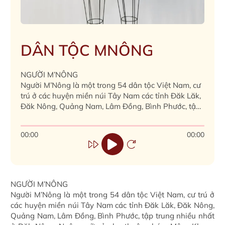
DÂN TỘC MNÔNG
NGƯỜI M’NÔNG
Người M’Nông là một trong 54 dân tộc Việt Nam, cư
trú ở các huyện miền núi Tây Nam các tỉnh Đăk Lăk,
Đăk Nông, Quảng Nam, Lâm Đồng, Bình Phước, tập
trung nhiều nhất ở Đăk Nông. Ngôn ngữ của họ
thuộc nhóm MônKhmer thuộc ngữ hệ Nam Á. Họ
00:00
00:00
có dân số 127.334 (2019).
NGƯỜI M’NÔNG
Người M’Nông là một trong 54 dân tộc Việt Nam, cư trú ở
các huyện miền núi Tây Nam các tỉnh Đăk Lăk, Đăk Nông,
Quảng Nam, Lâm Đồng, Bình Phước, tập trung nhiều nhất